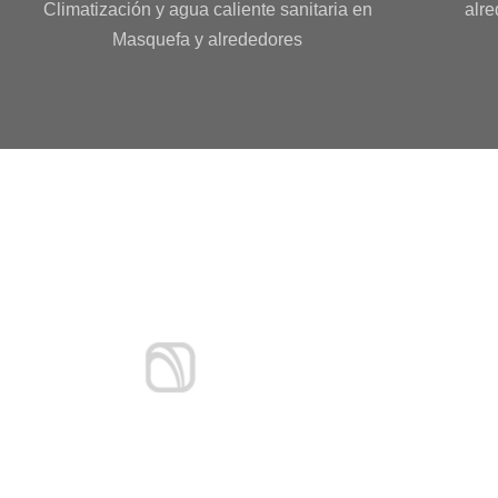
Climatización y agua caliente sanitaria en
alr
Masquefa y alrededores