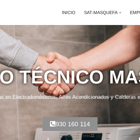
INICIO
SAT-MASQUEFA
EMP
IO TÉCNICO M
as en Electrodomésticos, Aires Acondicionados y Calderas
930 160 114