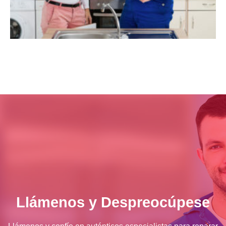
Llámenos y Despreocúpese