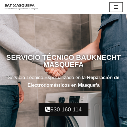
Saltar
al
contenido
SERVICIO TÉCNICO BAUKNECHT
MASQUEFA
Servicio Técnico Especializado en la
Reparación de
Electrodomésticos en Masquefa
930 160 114