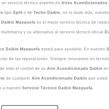
 un servicio técnico experto en
Aires
Acondicionados
do
tipo
Split
o de
Techo
Daikin
, no lo dude más, nuestr
o Daikin Masquefa
es el mejor servicio técnico de repa
multimarca y su alternativa al servicio técnico oficial
Da
ico Daikin Masquefa
estará para ayudarle. En nuestro
S
ector de las reparaciones. Siempre innovamos en tecno
de todo el confort de su
Aire
Acondicionado
Daikin
en 
nto
de cualquier
Aire Acondicionado Daikin
que usted 
e a nuestro
Servicio Técnico Daikin Masquefa
.