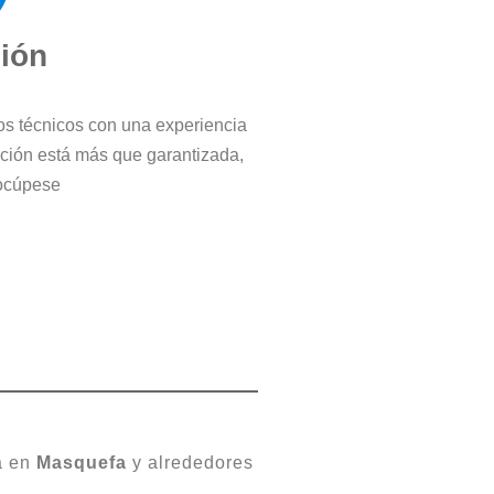
ción
ros técnicos con una experiencia
cción está más que garantizada,
ocúpese
za en
Masquefa
y alrededores